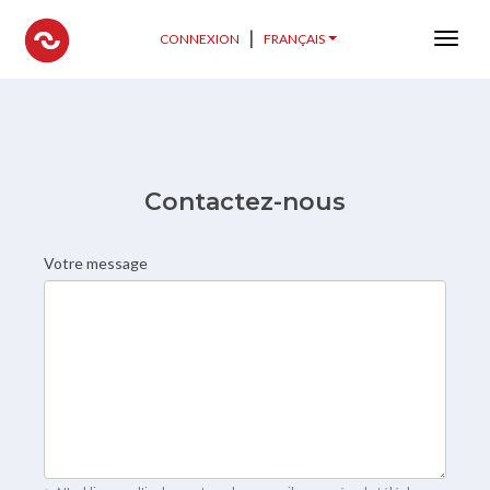
Spaceonmove
|
CONNEXION
FRANÇAIS
Menu 
Contactez-nous
Votre message
Formulaire de contact